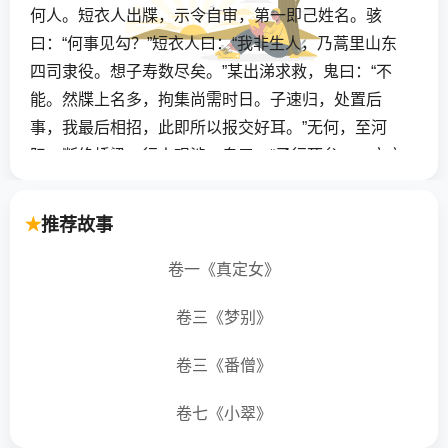
何人。短衣人出牒，示令自审，第一即己姓名。骇
曰：“何事见勾？”短衣人曰：“我非生人，乃蒿里山东
四司隶役。想子寿数尽矣。”某出涕求救，鬼曰：“不
能。然牒上名多，拘集尚需时日。子速归，处置后
事，我最后相招，此即所以报交好耳。”无何，至河
际，断绝桥梁，行人艰涉。鬼曰：“子行死矣，一文亦
将不去。请即建桥，利行人，虽颇烦费，然于子未必
无小益。”某然之。
推荐故事
归，告妻子作周身具，尅日鸠工建桥。久之，鬼竟不
卷一《真定女》
至，心窃疑之。一日，鬼忽来曰：“我已以建桥事上报
卷三《梦别》
城隍，转达冥司矣，谓此一节可延寿命。今牒名已
除，敬以报命。”某喜感谢。后再至泰山，不忘鬼德，
卷三《番僧》
敬赍楮锭，呼名酹奠。既出，见短衣人匆遽而来曰：
“子几祸我！适司君方莅事，幸不闻知，不然，奈何！”
卷七《小翠》
送之数武，曰：“后勿复来。倘有事北往，自当迂道过