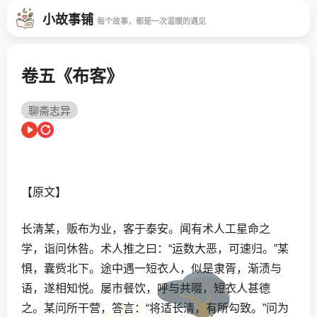
小故事铺
每个故事，都是一次温暖的遇见
卷五《布客》
聊斋志异
【原文】
长清某，贩布为业，客于泰安。闻有术人工星命之
学，诣问休咎。术人推之曰：“运数大恶，可速归。”某
惧，囊赀北下。途中遇一短衣人，似是隶胥，渐渍与
语，遂相知悦。屡市餐饮，呼与共啜，短衣人甚德
之。某问所干营，答言：“将适长清，有所勾致。”问为