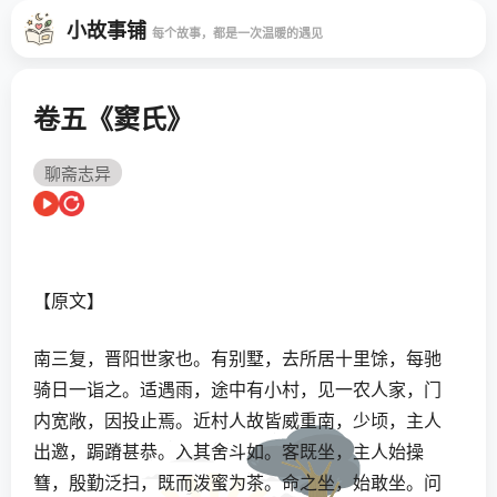
小故事铺
每个故事，都是一次温暖的遇见
卷五《窦氏》
聊斋志异
【原文】
南三复，晋阳世家也。有别墅，去所居十里馀，每驰
骑日一诣之。适遇雨，途中有小村，见一农人家，门
内宽敞，因投止焉。近村人故皆威重南，少顷，主人
出邀，跼蹐甚恭。入其舍斗如。客既坐，主人始操
篲，殷勤泛扫，既而泼蜜为茶。命之坐，始敢坐。问