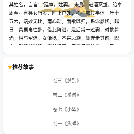
其姓名，自言：“廷章，姓窦。”未几，进酒烹雏，给奉
周至。有笄女行炙，时止户外，稍稍露其半体，年十
五六，端妙无比。南心动。雨歇既归，系念綦切。越
日，具粟帛往酬，借此阶进。是后常一过窦，时携肴
酒，相与留连。女渐稔，不甚忌避，辄奔走其前。睨
之，则低鬟微笑。南益惑焉，无三日不往者。一日，
值窦不在，坐良久，女出应客，南捉臂狎之。女惭
急，峻拒曰：“奴虽贫，要嫁，何贵倨凌人也！”时南失
推荐故事
偶，便揖之曰：“倘获怜眷，定不他娶。”女要誓，南指
矢天日，以坚永约，女乃允之。
卷三《梦别》
卷三《番僧》
自此为始，瞰窦他出，即过缱绻。女促之曰：“桑中之
约，不可长也。日在帡幪之下，倘肯赐以姻好，父母
卷七《小翠》
必以为荣，当无不谐。宜速为计！”南诺之。转念农家
岂堪匹耦？姑假其词以因循之。会媒来为议姻于大
卷一《焦螟》
家，初尚踌躇，既闻貌美财丰，志遂决。女以体孕，