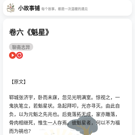
小故事铺
每个故事，都是一次温暖的遇见
卷六《魁星》
聊斋志异
【原文】
郓城张济宇，卧而未寐，忽见光明满室。惊视之，一
鬼执笔立，若魁星状。急起拜叩，光亦寻灭。由此自
负，以为元魁之先兆也。后竟落拓无成，家亦雕落，
骨肉相继死，惟生一人存焉。彼魁星者，何以不为福
而为祸也？