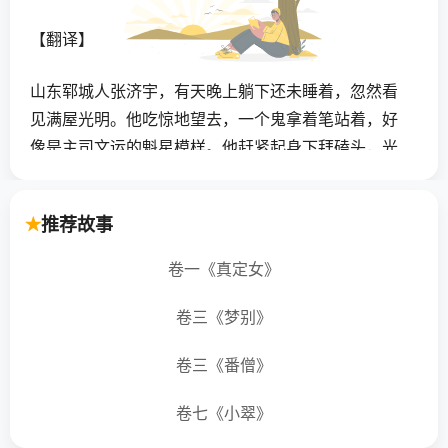
【翻译】
山东郓城人张济宇，有天晚上躺下还未睡着，忽然看
见满屋光明。他吃惊地望去，一个鬼拿着笔站着，好
像是主司文运的魁星模样。他赶紧起身下拜磕头，光
亮很快就消失了。从此，张济宇变得自负起来，以为
这是自己将考中状元的吉兆。不过，后来竟然穷愁潦
推荐故事
倒，一事无成，家境也败落下来，骨肉亲人相继死
去，只剩下他一个。那个魁星神为何没给他带来福运
卷一《真定女》
反而带来灾祸呢？
卷三《梦别》
【点评】
卷三《番僧》
这大概是有关民间关于魁星传说的轶闻札记。传闻看
卷七《小翠》
见魁星便意味着文人在功名上必定幸运异常。故事写
一个书生看见魁星后，充满飞黄腾达的自负，没想到