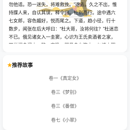
勿他适。恐一迷失，将难救挽。”遂去。久之不出，惟
持牒人来，自认其误，释令归。杜别而行。途中遇六
七女郎，容色媚好，悦而尾之。下道，趋小径，行十
数步，闻张在后大呼曰：“杜大哥，汝将何往？”杜迷恋
不已。俄见诸女入一圭窦，心识为王氏卖酒者之家，
不觉探身门内，略一窥瞻，即见身在笠中，与诸小豭
同伏。豁然自悟，已化豕矣，而耳中犹闻张呼。大
惧，急以首触壁。闻人言曰：“小豕颠矣。”还顾，已复
推荐故事
为人。速出门，则张候于途，责曰：“固嘱勿他往，何
不听信？几至坏事！”遂把手送至市门，乃去。杜忽
卷一《真定女》
醒，则身犹倚壁间。诣王氏问之，果有一豕自触死
卷三《梦别》
云。
卷三《番僧》
【翻译】
卷七《小翠》
杜老头儿是山东沂水人。有一次他从集市出来，坐在