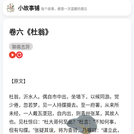
小故事铺
每个故事，都是一次温暖的遇见
卷六《杜翁》
聊斋志异
【原文】
杜翁，沂水人。偶自市中出，坐墙下，以候同游。觉
少倦，忽若梦，见一人持牒摄去。至一府署，从来所
未经，一人戴瓦垄冠，自内出，则青州张某，其故人
也。见杜惊曰：“杜大哥何至此？”杜言：“不知何事，
但有勾牒。”张疑其误，将为查验，乃嘱曰：“谨立此，