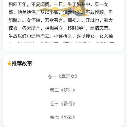
积四五年，不复闻问。一日，生于隘巷中，见一女
郎，艳美绝俗，从以小鬟，仅六七岁。不敢倾顾，但
斜睨之。女停睇，若欲有言。细视之，江城也，顿大
惊喜。各无所言，相视呆立，移时始别，两情恋恋。
生故以红巾遗地而去。小鬟拾之，喜以授女。女入袖
中，易以己巾，伪谓鬟曰：“高秀才非他人，勿得讳其
遗物，可追还之。”小鬟果追付生，生得巾大喜。归见
母，请与论婚。母曰：“家无半间屋，南北流寓，何足
推荐故事
匹偶？”生言：“我自欲之，固当无悔。”母不能自决，
以商仲鸿，鸿执不可。
卷一《真定女》
卷三《梦别》
生闻之闷闷，嗌不容粒。母忧之，谓高曰：“樊氏虽
贫，亦非狙侩无赖者比。我请过其家，倘其女可偶，
卷三《番僧》
当亦无害。”高曰：“诺。”母托烧香黑帝祠，诣之。见
女明眸秀齿，居然娟好，心大爱悦。遂以金帛厚赠
卷七《小翠》
之，实告以意。樊媪谦抑而后受盟。归述其情，生始