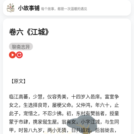
小故事铺
每个故事，都是一次温暖的遇见
卷六《江城》
聊斋志异
【原文】
临江高蕃，少慧，仪容秀美，十四岁入邑庠。富室争
女之，生选择良苛，屡梗父命。父仲鸿，年六十，止
此子，宠惜之，不忍少拂。初，东村有樊翁者，授童
蒙于市肆，携家僦生屋。翁有女，小字江城，与生同
甲，时皆八九岁，两小无猜，日共嬉戏。后翁徙去，