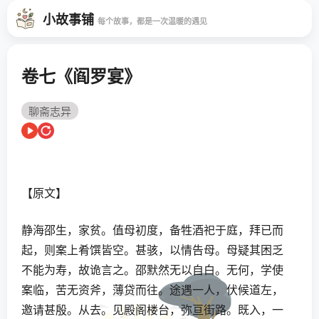
小故事铺
每个故事，都是一次温暖的遇见
卷七《阎罗宴》
聊斋志异
【原文】
静海邵生，家贫。值母初度，备牲酒祀于庭，拜已而
起，则案上肴馔皆空。甚骇，以情告母。母疑其困乏
不能为寿，故诡言之。邵默然无以自白。无何，学使
案临，苦无资斧，薄贷而往。途遇一人，伏候道左，
邀请甚殷。从去。见殿阁楼台，弥亘街路。既入，一