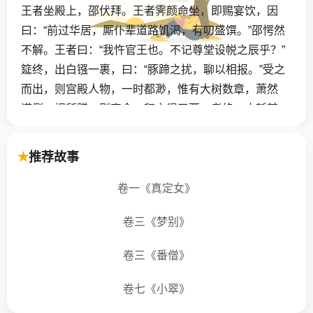
王者坐殿上，邵伏拜。王者霁颜命坐，即赐宴饮，因
曰：“前过华居，厮仆辈道路饥渴，有叨盛馔。”邵愕然
不解。王者曰：“我忤官王也。不记尊堂设帨之辰乎？”
筵终，出白镪一裹，曰：“豚蹄之扰，聊以相报。”受之
而出，则宫殿人物，一时都渺，惟有大树数章，萧然
道侧。视所赠，则真金，秤之得五两。考终，止耗其
半，犹怀归以奉母焉。
推荐故事
【翻译】
卷一《真定女》
静海有一个姓邵的书生，家里很穷。在母亲生日那
天，他在庭院里准备了供品做寿，磕了头起来，桌上
卷三《梦别》
的供品却全没有了。邵生大惊，就去告诉母亲。母亲
卷三《番僧》
怀疑他因为家里穷买不起供品，故意诓她。邵生无法
为自己辩白，只好默默不语。不久，学使来到静海考
卷七《小翠》
核，邵生苦于没有路费，借了一点点钱去应试。在路