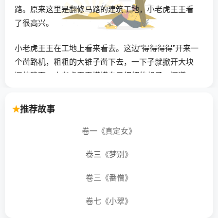
路。原来这里是翻修马路的建筑工地，小老虎王王看
了很高兴。
小老虎王王在工地上看来看去。这边“得得得得”开来一
个凿路机，粗粗的大锥子凿下去，一下子就掀开大块
旧的路面。小老虎王王摸摸自己细细的胡子，问道：
“能把你的大锥子借给我吗？”凿路机说：“现在不行，
等我下班吧！”
推荐故事
小老虎王王还在工地上看来看去，那边“呼呼呼呼”开过
卷一《真定女》
来一辆挖土机，大大的嘴巴张开来，一直子就挖起大
卷三《梦别》
堆的土。小老虎王王摸摸自己的小嘴巴，问道：“能把
你的大嘴巴借给我吗？”挖土机说：“现在不行，等我下
卷三《番僧》
班吧！”
卷七《小翠》
小老虎王王还在工地上看来看去这边又“呜呜呜呜”开过