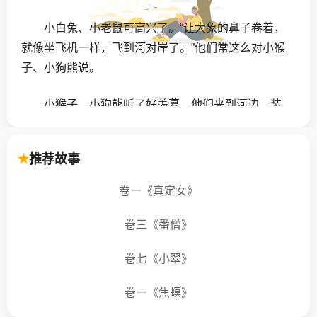
小白兔、小老鼠可高兴了。“让大象的鼻子卷着，
就像坐飞机一样，飞到河对岸了。”他们常这么对小猴
子、小狗熊说。
小猴子、小狗熊听了好羡慕，他们来到河边，装
出生病的样子。大象看见了，赶紧把他们送到河对
岸，让他们去医院看病。
推荐故事
“真的很舒服，很好玩。”小猴子、小狗熊悄悄地商
卷一《真定女》
量，“以后，咱们也让大象送过河。”
卷三《番僧》
大象心肠好，不计较。可小狗熊太重了，大象用
长鼻子卷起他，觉得很吃力。没几天，大象就觉得长
卷七《小翠》
鼻子酸酸的，很难受。他到医院去看病了。
卷一《焦螟》
呀，这下糟了，没人送大家过河了。