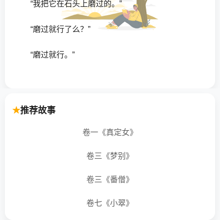
“我把它在石头上磨过的。”
“磨过就行了么？”
“磨过就行。”
猴子高兴地跑回去，拿了刀子就在石头上使劲地
磨着，磨着，一直把刀口磨得差不多和刀背一样厚。
等它再拿去砍树时，不用说，就更加砍不动了。
推荐故事
卷一《真定女》
“唉！我已经学习了别人的经验，还是毫无办法，
如果不是经验本身不可靠，一定就是这把刀子有问
卷三《梦别》
题！”猴子下了结论说。
卷三《番僧》
卷七《小翠》