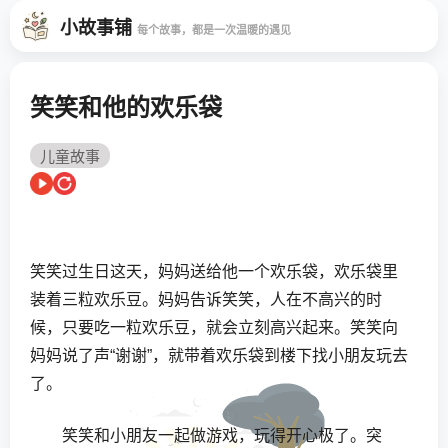
小故事铺
每个故事，都是一次温暖的遇见
笑笑和他的欢乐袋
儿童故事
笑笑过生日这天，妈妈送给他一个欢乐袋，欢乐袋里
装着三粒欢乐豆。妈妈告诉笑笑，人在不高兴的时
候，只要吃一粒欢乐豆，就会立刻高兴起来。笑笑向
妈妈说了声“谢谢”，就带着欢乐袋到楼下找小朋友玩去
了。
笑笑和小朋友一起做游戏，玩得开心极了。突