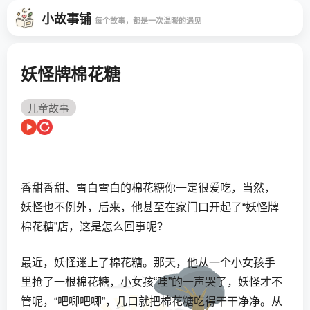
小故事铺
每个故事，都是一次温暖的遇见
妖怪牌棉花糖
儿童故事
香甜香甜、雪白雪白的棉花糖你一定很爱吃，当然，
妖怪也不例外，后来，他甚至在家门口开起了“妖怪牌
棉花糖”店，这是怎么回事呢？
最近，妖怪迷上了棉花糖。那天，他从一个小女孩手
里抢了一根棉花糖，小女孩“哇”的一声哭了，妖怪才不
管呢，“吧唧吧唧”，几口就把棉花糖吃得干干净净。从