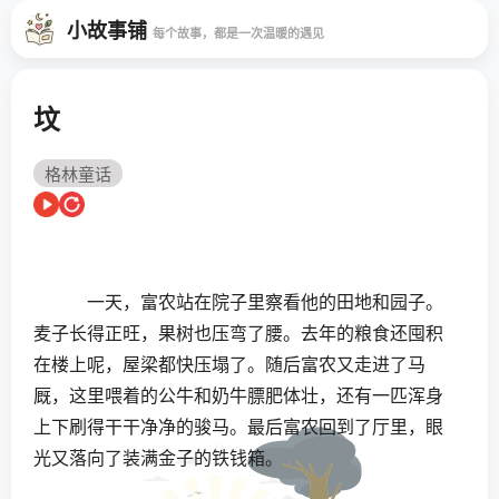
小故事铺
每个故事，都是一次温暖的遇见
坟
格林童话
一天，富农站在院子里察看他的田地和园子。
麦子长得正旺，果树也压弯了腰。去年的粮食还囤积
在楼上呢，屋梁都快压塌了。随后富农又走进了马
厩，这里喂着的公牛和奶牛膘肥体壮，还有一匹浑身
上下刷得干干净净的骏马。最后富农回到了厅里，眼
光又落向了装满金子的铁钱箱。