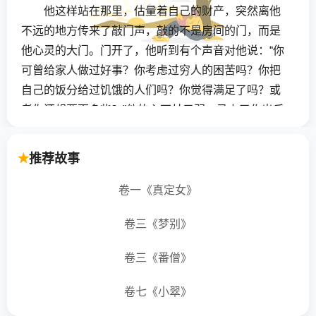
他这样站在那里，估量着自己的财产，突然离他
不远的地方传来了敲门声，敲的不是房间的门，而是
他心灵的大门。门开了，他听到有个声音对他说：“你
可曾给家人做过好事？你考虑过穷人的困苦吗？你把
自己的饭分给过饥饿的人们吗？你觉得满足了吗？或
者你还想要更多些？”他的心不甘示弱，马上了作出反
应：“我向来是铁石心肠、冷酷无情，我从不给家人好
脸色看，如有乞丐上门，我可不正眼瞧他一眼；我也
推荐故事
不信上帝，想的只是如何得到更多财富。即使天底下
的一切都是我的，我也不嫌多。”
卷一《真定女》
卷三《梦别》
富翁听到这话，着实吃了一惊，他的双腿开始颤
抖了，他只得坐下来。
卷三《番僧》
那时又传来了敲门声，不过这次却是敲在房间的
卷七《小翠》
门上。门外站着他的邻居，一个穷人，他膝下儿女成