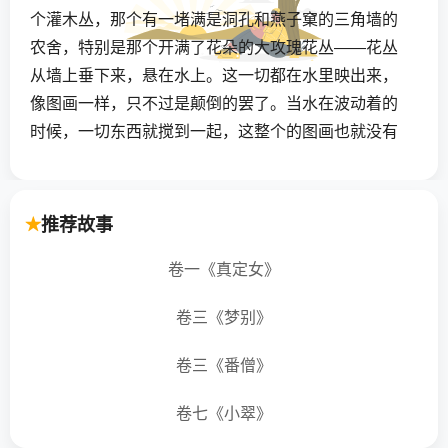
个灌木丛，那个有一堵满是洞孔和燕子窠的三角墙的
农舍，特别是那个开满了花朵的大攻瑰花丛——花丛
从墙上垂下来，悬在水上。这一切都在水里映出来，
像图画一样，只不过是颠倒的罢了。当水在波动着的
时候，一切东西就搅到一起，这整个的图画也就没有
了。
有两根羽毛从几只拍着翅膀的鸭于身上落下来
推荐故事
了。它们一起一伏地浮着，忽然间飞起来了，好像有
一阵风吹起来，但是又没有风。所以它们只好停下不
卷一《真定女》
动。于是水就又变得像镜子一样光滑。人们又可以很
卷三《梦别》
清楚地看出三角墙和它上面的燕子窠，人们也可以看
出玫瑰花丛。每朵玫瑰花都被映出来了——它们是非
卷三《番僧》
常美丽的，但是它们自己不知道，因为没有谁把这事
告诉它们。它们细嫩的花瓣发出幽香，太阳在那上面
卷七《小翠》
照着。像我们在充满了幸福感的时候一样，每朵玫瑰