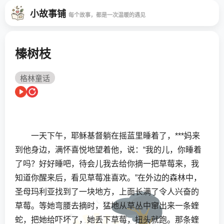
小故事铺
每个故事，都是一次温暖的遇见
榛树枝
格林童话
一天下午，耶稣基督躺在摇蓝里睡着了，***妈来
到他身边，满怀喜悦地望着他，说：“我的儿，你睡着
了吗？好好睡吧，待会儿我去给你摘一把草莓来，我
知道你醒来后，看见草莓准喜欢。”在外边的森林中，
圣母玛利亚找到了一块地方，上面长满了令人兴奋的
草莓。等她弯腰去摘时，猛地从草丛中窜出来一条蝰
蛇，把她给吓坏了，她丢下草莓，扭头就跑。那条蝰