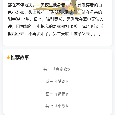
都在不停地哭。一天夜里他身着一件入葬就穿着的白
色小寿衣，头上戴着一顶花环来到床前，站在母亲的
脚旁说：“噢，母亲，请别哭啦，否则我在墓中无法入
睡，因为您的泪水把我的寿衣都打湿啦。”母亲听到后
担起心来，不再流泪了。第二天晚上孩子又来了，手
里举着一盏小灯，说：“母亲，您看看我的寿衣快干
啦，我可以在墓中休息了。”从此，母亲把悲痛交给了
上帝，自己默默地承受了心中的创伤。
推荐故事
卷一《真定女》
卷三《梦别》
卷三《番僧》
卷七《小翠》