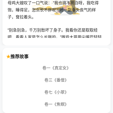
母鸡大嫂叹了一口气说： “我也搞不明白呀，我吃得
饱，睡得足，怎么长不胖呢?”她一副垂头丧气的样
子，耷拉着头。
“别急别急，千万别愁坏了身子。我看你还是取取经
吧，看看人家是怎么长胖的。”雄鸡大哥用尖嘴巴轻轻
地啄着毋鸡大嫂的羽毛，温柔地劝慰她。
推荐故事
母鸡大嫂觉得雄鸡大哥的话有道理，第二天一早，她
就出门去，向朋友们打听能使自己长胖的办法。
卷一《真定女》
早晨的空气甜丝丝的，又新鲜又凉爽。要是在平时
卷三《番僧》
呀，母鸡大嫂一定会趁这好时候，多找几只虫子吃
吃。可现在，哪儿顾得上吃饭？她急急忙忙地走着，
卷七《小翠》
连路边的那些小草、小花向她点头问好，都没有注意
卷一《焦螟》
到。