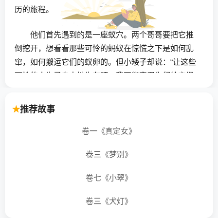
历的旅程。
他们首先遇到的是一座蚁穴。两个哥哥要把它推
倒挖开，想看看那些可怜的蚂蚁在惊慌之下是如何乱
窜，如何搬运它们的蚁卵的。但小矮子却说：“让这些
可怜的小生灵自由地生存吧，我不能容忍你们给它们
添麻烦，扰乱它们安宁的生活。”在他的极力反对下，
两个哥哥只得打消念头，从旁边走了过去。
推荐故事
不久，他们来到了一个湖泊旁，湖中水面上有许
卷一《真定女》
许多多的野鸭在游动。两个哥哥想抓两只鸭子来烤了
卷三《梦别》
吃，但小矮子说：“让这些可怜的生灵自由地生存吧，
你们不要杀死它们。”
卷七《小翠》
在他的反对下，他们只好又走了。
卷三《犬灯》