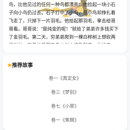
鸟，比他见过的任何一种鸟都漂亮。他捡起一块小石
子向小鸟扔过去。石子打中了小鸟，但小鸟却挣扎着
飞走了，只掉下一片羽毛。他拾起那羽毛，拿去给哥
哥看。哥哥说：“是纯金的呢！”就给了弟弟许多钱买下
了金羽毛。第二天，穷弟弟爬到一棵白桦树上想砍两
根树枝，又见前日那只鸟从树上惊飞起来。他找了一
阵，发现一个鸟窝，里面有只金蛋。他把蛋又拿去给
哥哥看。哥哥说：“是纯金的呢！”又给弟弟一些钱买下
推荐故事
了金蛋。“我真想要那只金鸟呢！”哥哥最后说。穷弟弟
第三次来到森林里，那只金鸟正停在树上。他捡起一
卷一《真定女》
块石子，一下打中了金鸟。他把金鸟拿回去给哥哥，
卷三《梦别》
哥哥给了他一大堆金银。“这下我可以安安稳稳地度日
了。”穷弟弟一边满足地想着一边往家走去。
卷七《小翠》
当金匠的哥哥精明狡黠，他很清楚这只鸟是什么
卷一《焦螟》
宝贝，他对老婆说：“去替我把这只鸟烤熟。当心别掉