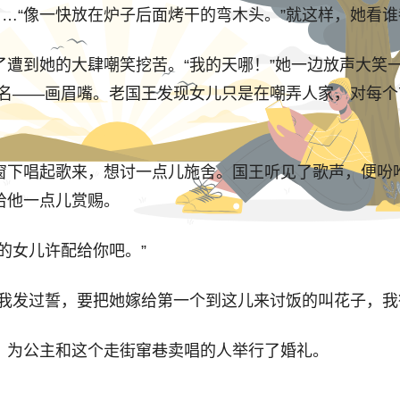
……“像一快放在炉子后面烤干的弯木头。”就这样，她看
到她的大肆嘲笑挖苦。“我的天哪！”她一边放声大笑一
诨名——画眉嘴。老国王发现女儿只是在嘲弄人家，对每
下唱起歌来，想讨一点儿施舍。国王听见了歌声，便吩咐
给他一点儿赏赐。
女儿许配给你吧。”
发过誓，要把她嫁给第一个到这儿来讨饭的叫花子，我
为公主和这个走街窜巷卖唱的人举行了婚礼。