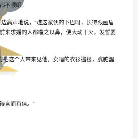
谁都不顺眼。
边高声地说，“瞧这家伙的下巴呀，长得跟画眉
个前来求婚的人都嗤之以鼻，便大动干火，发誓要
把这个人带来见他。卖唱的衣衫褴褛，肮脏龌
得言而有信。”