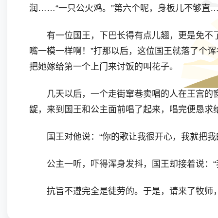
润……“一只公火鸡。”第六个呢，身板儿不够直
有一位国王，下巴长得有点儿翘，更是免不了遭
嘴一模一样啊！”打那以后，这位国王就落了个
把她嫁给第一个上门来讨饭的叫花子。
几天以后，一个走街窜巷卖唱的人在王宫的窗
龊，来到国王和公主面前唱了起来，唱完便恳求
国王对他说：“你的歌让我很开心，我就把我的
公主一听，吓得浑身发抖，国王却接着说：“我
抗旨不遵完全是徒劳的。于是，请来了牧师，