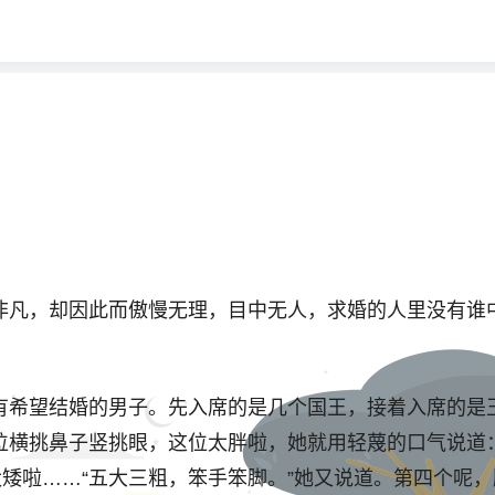
凡，却因此而傲慢无理，目中无人，求婚的人里没有谁中
希望结婚的男子。先入席的是几个国王，接着入席的是王
位横挑鼻子竖挑眼，这位太胖啦，她就用轻蔑的口气说道：
太矮啦……“五大三粗，笨手笨脚。”她又说道。第四个呢，