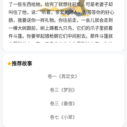
了一些东西给她。给完了就想往前走。可是老婆子却
叫住了他，说：“听着，亲爱的猎人，为报答你的好心
肠，我要送你一样礼物。你往前走，一会儿就会走到
一棵大树跟前，树上蹲着九只鸟，它们的爪子里抓着
件斗篷。你要举起猎枪朝它们中间射去。那件斗篷就
会落到地上。有一只鸟会被击中也落到地上来。你快
捡起斗篷，那是一件如意斗篷，你只要把它往身上一
披，心里想到什么地方马上就会到什么地方。你还得
推荐故事
掏出那死鸟的心来整个吞下，这样每天早上起床时，
你便会在枕头底下发现一块金币。”
卷一《真定女》
卷三《梦别》
猎人谢过那年老女智者，心里暗想：“她答应的东
西真是好极了，可是这一切会不会是真的呢？”他抬脚
卷三《番僧》
往前，谁知还不到一百步，就听到树枝间一片叽叽喳
喳的鸟叫声，急忙抬头一看，只见一群鸟果然用喙
卷七《小翠》
子、爪子拽住一块布在扯来扯去，它们你抢我夺，相