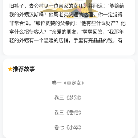
旧裤子，去旁村见一位富家的女儿，并问道：“能嫁给
我的外甥汉斯吗？他既老实又通情达理，你一定觉得
非常合适。”那位贪婪的父亲问：“他有些什么财产？他
拿什么招待客人？”“亲爱的朋友，”舅舅回答，“我那年
轻的外甥有一个温暖的店铺，手里有亮晶晶的钱，有
许多面包等着招待宾客，另外他和我一样有很多农
田，”（他一边说着一边拍着他的裤子，在那个地区小
块农田被称做补丁）。“如果您不嫌麻烦就请和我一起
推荐故事
回家，您马上就会看到我说的一切都是真的。”那守财
卷一《真定女》
奴可不愿意失掉这个好机会，马上说：“真是如此的
话，我决不会反对这门婚姻。”
卷三《梦别》
选定吉日，喜结良缘，新娘子步出洞房想看看新
卷三《番僧》
郎子的财产，汉斯脱掉他的新衣，换上一件打着补丁
的工装并说道：“我怕弄坏了这件好衣服。”然后他们一
卷七《小翠》
块走了出去，看到了一块葡萄园，农田旁边是草地，