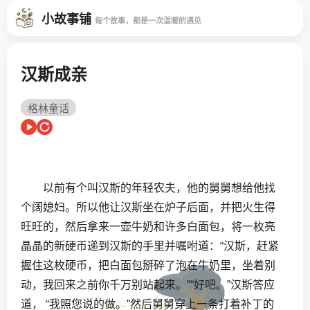
小故事铺
每个故事，都是一次温暖的遇见
汉斯成亲
格林童话
以前有个叫汉斯的年轻农夫，他的舅舅想给他找
个阔媳妇。所以他让汉斯坐在炉子后面，并把火生得
旺旺的，然后拿来一壶牛奶和许多白面包，将一枚亮
晶晶的新硬币递到汉斯的手里并嘱咐道：“汉斯，赶紧
握住这枚硬币，把白面包掰碎了泡在牛奶里，坐着别
动，我回来之前你千万别站起来。”“好吧。”汉斯答应
道， “我照您说的做。”然后舅舅穿上一条打着补丁的