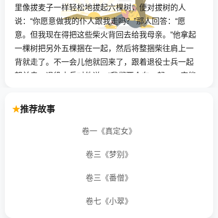
里像拔麦子一样轻松地拔起六棵树，便对拔树的人
说：“你愿意做我的仆人跟我走吗？”那人回答：“愿
意。但我现在得把这些柴火背回去给我母亲。”他拿起
一棵树把另外五棵捆在一起，然后将整捆柴往肩上一
背就走了。不一会儿他就回来了，跟着退役士兵一起
朝前走。退役士兵对他说：“我们两个在一起，一定能
够幸运地走遍天下。”
推荐故事
他们走了没多久，看见一个猎人跪在那儿瞄准。
退役士兵问他：“猎手，你在打什么？”猎手回答说：
卷一《真定女》
“离这儿两英里的地方有棵橡树，树上停着一只苍蝇。
卷三《梦别》
我要打它的左眼。”退役士兵说：“好极了！请你跟我们
一道走吧，我们三个在一起准能幸运地走遍天下。”猎
卷三《番僧》
人很乐意地跟着他们走了。他们来到七座风车旁，只
见风车在飞快地转，可左右却没有风，连小树叶都一
卷七《小翠》
动不动。退役士兵说：“我真不知道是什么在让风车转