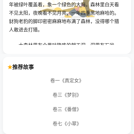
年被绿叶覆盖着，象一个绿色的大海。森林里白天看
不见太阳，夜晚看不见月亮，一年四季黑地麻哈的。
豺狗老豹的脚印密密麻麻地布满了森林，没得哪个猎
人敢进去打猎。
大森林里有个黑咕隆咚的朝天洞，洞里有石盆、
石碗、石凳、石床，家里所有的用具样样俱全。洞里
住着个儿大八大的猴子精，它是大森林中野兽的王
推荐故事
子。它的嘴巴象山洞，耳朵象两个小簸箕，四只脚有
难杆那么粗。它时常出来抢走大森林附近寨子上长得
卷一《真定女》
美貌的姑娘，弄到朝天洞里去糟蹋，折磨死后就吃
卷三《梦别》
掉。人们真是拿它没有办法！
卷三《番僧》
靠着大森林，住着一个寨子。寨子里有一家老俩
口，生了一个姑娘，取名叫“兜花”。兜花姑娘长得十分
卷七《小翠》
美貌，她的脸盘活象天上的月亮，眼睛活象两汪清亮