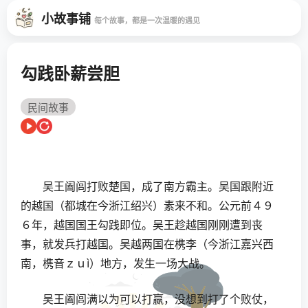
小故事铺
每个故事，都是一次温暖的遇见
勾践卧薪尝胆
民间故事
吴王阖闾打败楚国，成了南方霸主。吴国跟附近
的越国（都城在今浙江绍兴）素来不和。公元前４９
６年，越国国王勾践即位。吴王趁越国刚刚遭到丧
事，就发兵打越国。吴越两国在槜李（今浙江嘉兴西
南，槜音ｚｕì）地方，发生一场大战。
吴王阖闾满以为可以打赢，没想到打了个败仗，