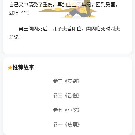
自己又中箭受了重伤，再加上上了年纪，回到吴国，
就咽了气。
吴王阖闾死后，儿子夫差即位。阖闾临死时对夫
差说：
“不要忘记报越国的仇。”
推荐故事
夫差记住这个嘱咐，叫人经常提醒他。他经过宫
门，手下的人就扯开了嗓子喊：“夫差！你忘了越王杀
卷三《梦别》
你父亲的仇吗？”
卷三《番僧》
夫差流着眼泪说：“不，不敢忘。”
卷七《小翠》
他叫伍子胥和另一个大臣伯嚭（音ｐǐ）操练兵
卷一《焦螟》
马，准备攻打越国。