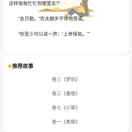
这样匆匆忙忙到哪里去?”
“去贝勒。”农夫脚步不停地答道。
“你至少可以说一声：‘上帝保佑。’”
农夫停了下来，直视着老人的眼睛，接着眨了一
下双眼，说：“上帝保佑，我要去贝勒。但是，即使上
推荐故事
帝不保佑，我还是要到那里去。”
卷三《梦别》
这个老人正巧就是上帝。“如果那样，你七年以后
再去贝勒，”他说，“现在，你给我跳到这片沼泽地里
卷三《番僧》
去，在那里呆上七年。”
卷七《小翠》
农夫立刻就变成一只青蛙，跳到沼泽地里去了。
卷一《焦螟》
七年过去了。农夫从沼泽地里跳出来，恢复了人