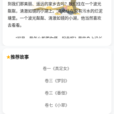
到我们那美丽、遥远的家乡去吗？我们住在一个波光
粼粼，清澈如镜的小湖上。”乌龟住在只有污水的烂泥
塘里。一个波光粼粼、清澈如镜的小湖，他当然喜欢
去看看。
“可是，我怎么能跟你俩一起走呢？我的身上没长
翅膀呀！”他说。
推荐故事
“咕——，我们会带你去的，”大雁说，“如果你同
意闭上嘴巴，一个字也不说的话。”“哈，我当然可以把
卷一《真定女》
嘴闭上，就像你说的那样，连一个字也不说。”乌龟回
答道。
卷三《梦别》
卷三《番僧》
第二天，大雁飞回来的时候，他俩用嘴衔着一根
棍子——各自衔着棍子的一端。
卷七《小翠》
“你用嘴咬住这根棍子。”他俩对乌龟说，“在我们