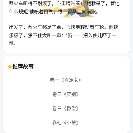
蓝火车听得不耐烦了，心里嘀咕着：“跑就是了，管他
什么规矩”他喷着白气，恨不得马上向前跑。
出发了，蓝火车憋足了劲，飞快地转动着车轮。他快
乐极了，禁不住大叫一声：“笛——”把入伙儿吓了一
跳。
车队长赶紧制止他说：“别大声嚷嚷从城市里经过，嗓
推荐故事
门这么响，会影响人们的工作和学习。现在只能拉风
笛。”
卷一《真定女》
蓝火车拉响风笛，发出柔和的叫声。车队长也拉了一
卷三《梦别》
下风笛，表示满意。
卷三《番僧》
跑了一阵，只见前面有人摇晃着红色的旗子，车队长
卷七《小翠》
赶紧停了下来。过一会儿，他低沉地叫了两声“笛——
笛怎么回事蓝火车好奇地赶上前去看看，谁知车队长