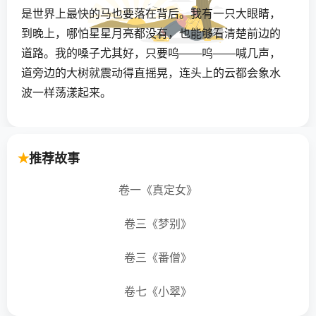
是世界上最快的马也要落在背后。我有一只大眼睛，
到晚上，哪怕星星月亮都没有，也能够看清楚前边的
道路。我的嗓子尤其好，只要呜——呜——喊几声，
道旁边的大树就震动得直摇晃，连头上的云都会象水
波一样荡漾起来。
我的名字叫机关车。但是不知道为什么，人都不
喜欢叫我这个名字，也许是嫌太文雅太不亲热吧。他
推荐故事
们愿意象叫他们的小弟弟小妹妹那样，叫我的小名火
车头。
卷一《真定女》
卷三《梦别》
我到中国来了几年，一直在京沪路上来回跑：从
南京到上海，又从上海到南京。这条路上的一切景
卷三《番僧》
物，我闭着眼睛都说得出来。宝盖山的山洞，几个城
市的各式各样的塔，产螃蟹著名的阳澄湖，矗起许多
卷七《小翠》
烟囱的无锡，那些自然不用说了。甚至什么地方有一