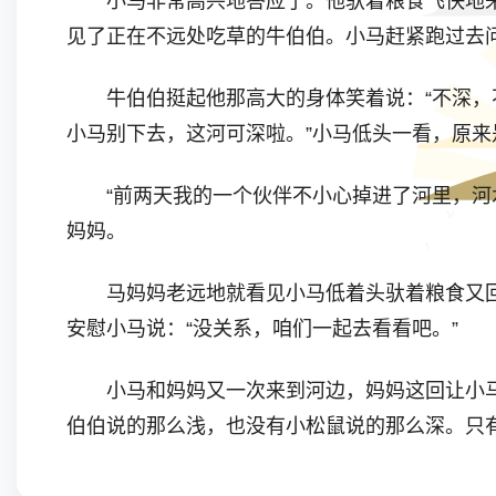
小马非常高兴地答应了。他驮着粮食飞快地来
见了正在不远处吃草的牛伯伯。小马赶紧跑过去问
牛伯伯挺起他那高大的身体笑着说：“不深，不
小马别下去，这河可深啦。”小马低头一看，原
“前两天我的一个伙伴不小心掉进了河里，河水
妈妈。
马妈妈老远地就看见小马低着头驮着粮食又回
安慰小马说：“没关系，咱们一起去看看吧。”
小马和妈妈又一次来到河边，妈妈这回让小马
伯伯说的那么浅，也没有小松鼠说的那么深。只
小马深情地向妈妈望了一眼，心里说：“谢谢你