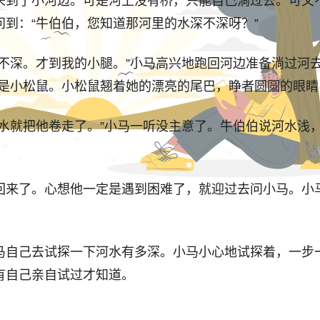
到了小河边。可是河上没有桥，只能自己淌过去。可又不
到：“牛伯伯，您知道那河里的水深不深呀？”
深。才到我的小腿。”小马高兴地跑回河边准备淌过河去
来是小松鼠。小松鼠翘着她的漂亮的尾巴，睁者圆圆的眼睛
就把他卷走了。”小马一听没主意了。牛伯伯说河水浅
来了。心想他一定是遇到困难了，就迎过去问小马。小马
自己去试探一下河水有多深。小马小心地试探着，一步一
有自己亲自试过才知道。
了，好妈妈。”