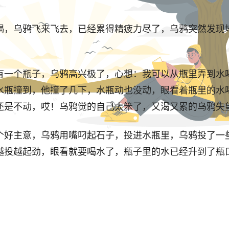
喝，乌鸦飞来飞去，已经累得精疲力尽了，乌鸦突然发现
有一个瓶子，乌鸦高兴极了，心想：我可以从瓶里弄到水
水瓶撞到，他撞了几下，水瓶动也没动，眼看着瓶里的水
还是不动，哎！乌鸦觉的自己太笨了，又渴又累的乌鸦失
个好主意，乌鸦用嘴叼起石子，投进水瓶里，乌鸦投了一
越投越起劲，眼看就要喝水了，瓶子里的水已经升到了瓶