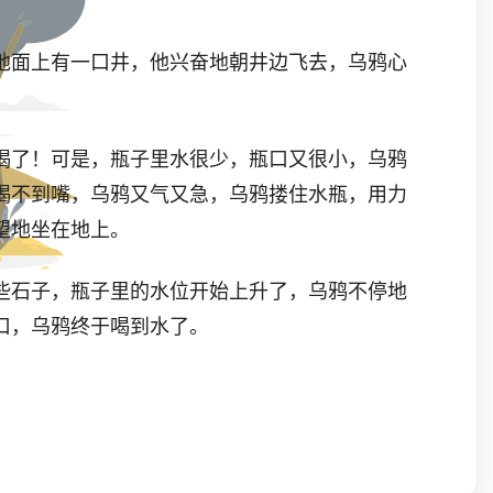
地面上有一口井，他兴奋地朝井边飞去，乌鸦心
喝了！可是，瓶子里水很少，瓶口又很小，乌鸦
喝不到嘴，乌鸦又气又急，乌鸦搂住水瓶，用力
望地坐在地上。
些石子，瓶子里的水位开始上升了，乌鸦不停地
口，乌鸦终于喝到水了。