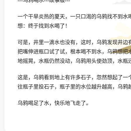
---乌鸦喝水---故事版---
一个干旱炎热的夏天，一只口渴的乌鸦找不到水
想：终于找到水喝了！
可是，井里一滴水也没有，这时，乌鸦发现井边
把嘴伸进瓶口试了试，根本喝不到水，乌鸦想把
地摇晃，水瓶仍然没动，乌鸦用头使劲顶，水瓶
这是，乌鸦看到地上有许多石子，忽然想起了一
往瓶子里投石子，瓶子里的水位越升越高，乌鸦
乌鸦喝足了水，快乐地飞走了。