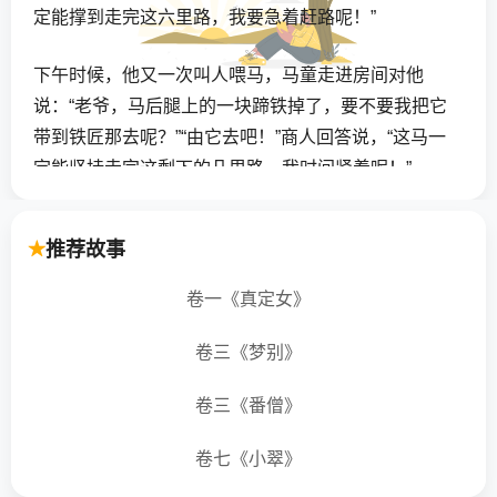
定能撑到走完这六里路，我要急着赶路呢！”
下午时候，他又一次叫人喂马，马童走进房间对他
说：“老爷，马后腿上的一块蹄铁掉了，要不要我把它
带到铁匠那去呢？”“由它去吧！”商人回答说，“这马一
定能坚持走完这剩下的几里路，我时间紧着呢！”
他骑着马儿继续往前走，但不久以后马就开始一步一
推荐故事
瘸的了，再过会儿就开始踉踉跄跄，最后它终于跌倒
在地，折断了腿。那生意人只好扔下他的马，解下钱
卷一《真定女》
箱扛在背上，步行回家。等赶回家时已是午夜时分，
只听他嘀咕着：“都是那颗该死的钉子把我给害惨了。”
卷三《梦别》
卷三《番僧》
卷七《小翠》