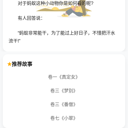
对于蚂蚁这种小动物你是如何看的呢?
有人回答说：
“蚂蚁非常能干，为了能过上好日子，不惜把汗水
流干!”
还有人回答说：
推荐故事
“蚂蚁是一个大傻瓜，有吃有喝就可以了，为什么
卷一《真定女》
还要不知休息地苦干呢!就算干到老又能如何呢?”
卷三《梦别》
人们目前差不多都有权利去评论蚂蚁，但是你知
不知道，蚂蚁刚开始的时候曾经是人的同类!
卷三《番僧》
在远古时代，蚂蚁也是人，那时，蚂蚁们以种田
卷七《小翠》
为生。蚂蚁们非常勤劳，每天都会日出而作，日落而