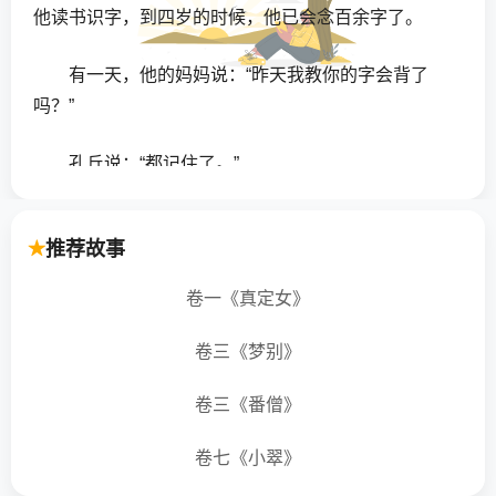
他读书识字，到四岁的时候，他已会念百余字了。
有一天，他的妈妈说：“昨天我教你的字会背了
吗？”
孔丘说：“都记住了。”
妈妈说：“那好，明天一早我考考你。”
推荐故事
孔丘睡觉，是和哥哥在一起。这天晚上，他钻入
卷一《真定女》
被窝后对哥哥说：“哥哥，妈妈教给你的字都记住了
吗？”
卷三《梦别》
哥哥道：“都记住了。你呢？”
卷三《番僧》
孔丘说：“一我已经练了多遍，也许都记住了，可
卷七《小翠》
又没有打握，明天一早娘要考我，若有不会的，娘一