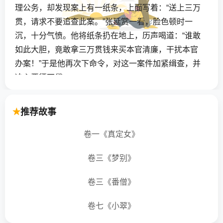
理公务，却发现案上有一纸条，上面写着：“送上三万
贯，请求不要追查此案。”张延赏一看，脸色顿时一
沉，十分气愤。他将纸条扔在地上，历声喝道：“谁敢
如此大胆，竟敢拿三万贯钱来买本官清廉，干扰本官
办案！”于是他再次下命令，对这一案件加紧缉查，并
决心严惩不贷。
再过一日，张延赏上衙，又一次发现公案上放一
推荐故事
纸条，上面并无多的内容，单写着一个惊人的数字：
“十万贯。”这一下，张延赏几乎被唬住了，他左右为
卷一《真定女》
难，看样子，对方的确来头不小。张延赏思考再三，
卷三《梦别》
最后决定把这桩案子搁置起来，不再继续追查。张延
赏那原有的一点廉正，终于被十万贯“买断”了。
卷三《番僧》
后来，张延赏的一个手下亲信找了个机会，私下
卷七《小翠》
里问张延赏说：“大人，为什么将案子放弃不问？”