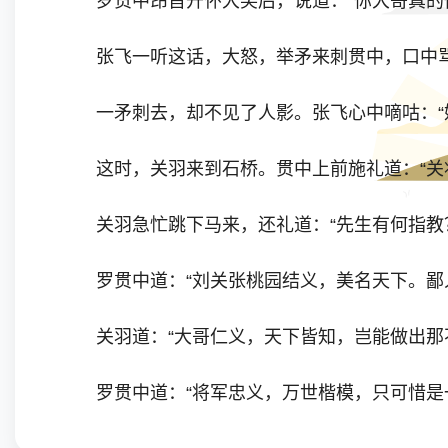
罗贯中昂首开怀大笑后，说道：“你大哥真的做
张飞一听这话，大怒，举矛来刺贯中，口中骂道
一矛刺去，却不见了人影。张飞心中嘀咕：“奶
这时，关羽来到石桥。贯中上前施礼道：“关将
关羽急忙跳下马来，还礼道：“先生有何指教
罗贯中道：“刘关张桃园结义，美名天下。鄙人
关羽道：“大哥仁义，天下皆知，岂能做出那不
罗贯中道：“将军忠义，万世楷模，只可惜是一
好！”