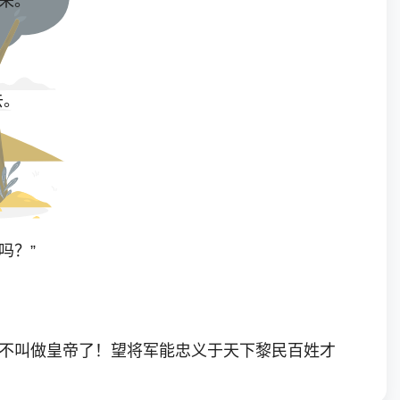
来。”
去。
吗？”
不叫做皇帝了！望将军能忠义于天下黎民百姓才