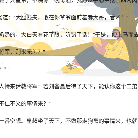
了大皇帝，不赐你一碗毒酒，我愿从手心中挖出四两肉
：“大胆匹夫，敢在你爷爷面前羞辱大哥，看矛！”
奶的，大白天看花了眼，听错了话！”于是，便上马而
军，别来无恙？”
？”
特来请教将军：若刘备最后得了天下，能认你这个二弟
仁不义的事情来？”
番空想。皇叔坐了天下，不做那走狗烹的事情来，也就