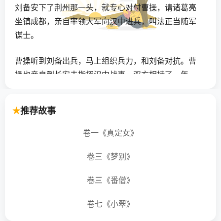
刘备安下了荆州那一头，就专心对付曹操，请诸葛亮
坐镇成都，亲自率领大军向汉中进兵，叫法正当随军
谋士。
曹操听到刘备出兵，马上组织兵力，和刘备对抗。曹
操也亲自到长安去指挥汉中战事。双方相持了一年。
到了第二年，在阳平关一次战役中，蜀军大胜，魏军
的主将夏侯渊被杀。曹操不得不退出汉中，把魏军撤
推荐故事
退到长安。
卷一《真定女》
这么一来，刘备在益州的地位更加巩固了。公元２１
９年，刘备在他手下一批文武官员拥戴下，自立为汉
卷三《梦别》
中王。
卷三《番僧》
按照诸葛亮早已设计的战略，是打算从两路进攻曹操
卷七《小翠》
的。这一次西面的汉中打了胜仗，就得乘这个势头，